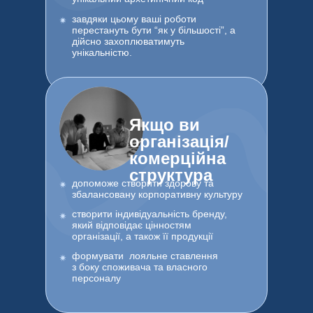
завдяки цьому ваші роботи
перестануть бути “як у більшості”, а
дійсно захоплюватимуть
унікальністю.
Якщо ви
організація/
комерційна
структура
допоможе створити здорову та
збалансовану корпоративну культуру
створити індивідуальність бренду,
який відповідає цінностям
організації, а також її продукції
формувати лояльне ставлення
з боку споживача та власного
персоналу