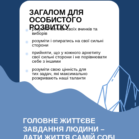
ЗАГАЛОМ ДЛЯ
ОСОБИСТОГО
РОЗВИТКУ
розуміти мотиви своїх вчинків та
виборів
розуміти і опиратись на свої сильні
сторони
прийняти, що у кожного архетипу
свої сильні сторони і не порівнювати
себе з іншими
розуміти свою цінність для
тих задач, які максимально
розкривають наші таланти
ГОЛОВНЕ ЖИТТЄВЕ
ЗАВДАННЯ ЛЮДИНИ –
ДАТИ ЖИТТЯ САМІЙ СОБІ,