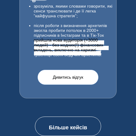
Б
зрозуміла, якими словами говорити, які
сенси транслювати і де її легка
“кайфушна стратегія”;
після роботи з визначення архетипів
змогла пробити потолок в 2000+
підписників в Інстаграм та в Тік-Ток
прийшла нова аудиторія (+3000
людей) - без жодних(!) фінансових
вкладень, виключно на харизмі
та
трасляції своїх ведучих архетипів!
Дивитись відгук
Більше кейсів