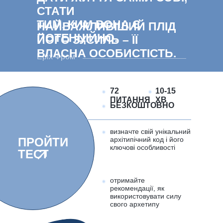
СТАТИ
ТИМ, КИМ ВОНА Є
НАЙВАЖЛИВІШИЙ ПЛІД
ПОТЕНЦІЙНО.
ЙОГО ЗУСИЛЬ – ЇЇ
ВЛАСНА ОСОБИСТІСТЬ.
Еріх Фром
72
10-15
ПИТАННЯ
ХВ
БЕЗКОШТОВНО
визначте свій унікальний
ПРОЙТИ
архітипічний код і його
ключові особливості
ТЕСТ
отримайте
рекомендації, як
використовувати силу
свого архетипу