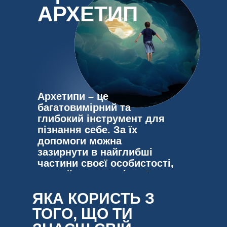
АРХЕТИП
Архетипи – це
багатовимірний та
глибокий інструмент для
пізнання себе. За їх
допомоги можна
зазирнути в найглибші
частини своєї особистості,
познайомитися зі своїми
проявленими та
ЯКА КОРИСТЬ З
тіньовими якостями,
усвідомити свої слабкі та
ТОГО, ЩО ТИ
сильні сторони.