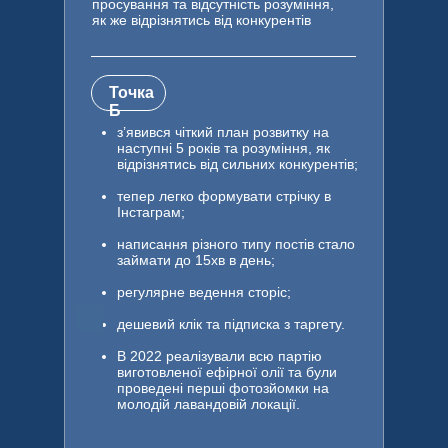
просування та відсутність розуміння,
як же відрізнятись від конкурентів
Точка
Б
з’явився чіткий план розвитку на
наступні 5 років та розуміння, як
відрізнятись від сильних конкурентів;
тепер легко формувати стрічку в
Інстаграм;
написання різного типу постів стало
займати до 15хв в день;
регулярне ведення сторіс;
дешевий клік та підписка з таргету.
В 2022 реалізували всю партію
виготовленої ефірної олії та були
проведені перші фотозйомки на
молодій лавандовій локації.