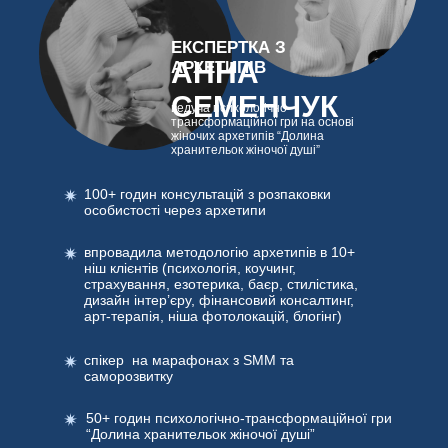
ЕКСПЕРТКА З
АННА
АРХЕТИПІВ
СЕМЕНЧУК
ведуча психологічно-
трансформаційної гри на основі
жіночих архетипів “Долина
хранительок жіночої душі”
100+ годин консультацій з розпаковки
особистості через архетипи
впровадила методологію архетипів в 10+
ніш клієнтів (психологія, коучинг,
страхування, езотерика, баєр, стилістика,
дизайн інтер’єру, фінансовий консалтинг,
арт-терапія, ніша фотолокацій, блогінг)
спікер на марафонах з SMM та
саморозвитку
50+ годин психологічно-трансформаційної гри
“Долина хранительок жіночої душі”