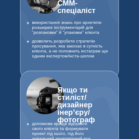
СММ-
спеціаліст
використання знань про архетипи
розширює інструментарій для
“розпаковки” й “упаковки” клієнта
дозволить розробити стратегію
просування, яка закохає в сутність
клієнта, а не поповнить інстаграм ще
одним експертом/інста-шопом
Якщо ти
стиліст/
дизайнер
інер’єру/
фотограф
допоможе краще відчувати
свого клієнта та формувати
проект під нього, під його
унікальний архетипічний код