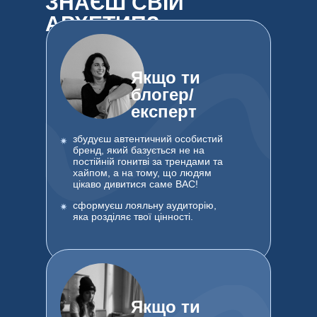
ЗНАЄШ СВІЙ
АРХЕТИП?
Якщо ти
блогер/
експерт
збудуєш автентичний особистий
бренд, який базується не на
постійній гонитві за трендами та
хайпом, а на тому, що людям
цікаво дивитися саме ВАС!
сформуєш лояльну аудиторію,
яка розділяє твої цінності.
Якщо ти