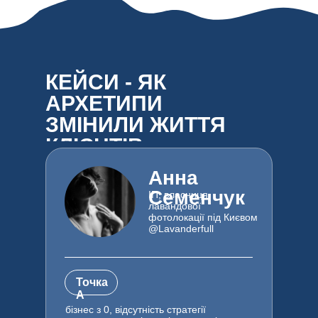
КЕЙСИ - ЯК
АРХЕТИПИ
ЗМІНИЛИ ЖИТТЯ
КЛІЄНТІВ
Анна
Семенчук
ІП, власниця
лавандової
фотолокації під Києвом
@Lavanderfull
Точка
А
бізнес з 0, відсутність стратегії